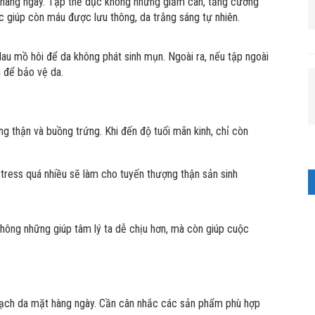
hàng ngày. Tập thể dục không những giảm cân, tăng cường
 giúp còn máu được lưu thông, da trắng sáng tự nhiên.
lau mồ hôi để da không phát sinh mụn. Ngoài ra, nếu tập ngoài
 để bảo vệ da.
g thận và buồng trứng. Khi đến độ tuổi mãn kinh, chỉ còn
ress quá nhiều sẽ làm cho tuyến thượng thận sản sinh
 Không những giúp tâm lý ta dễ chịu hơn, mà còn giúp cuộc
sạch da mặt hàng ngày. Cần cân nhắc các sản phẩm phù hợp