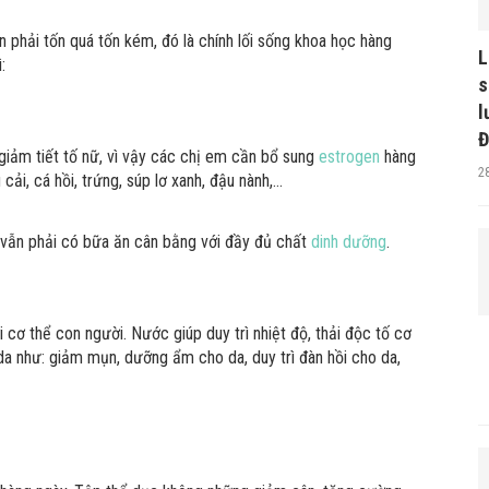
n phải tốn quá tốn kém, đó là chính lối sống khoa học hàng
L
:
s
l
Đ
 giảm tiết tố nữ, vì vậy các chị em cần bổ sung
estrogen
hàng
2
ải, cá hồi, trứng, súp lơ xanh, đậu nành,…
vẫn phải có bữa ăn cân bằng với đầy đủ chất
dinh dưỡng
.
i cơ thể con người. Nước giúp duy trì nhiệt độ, thải độc tố cơ
n da như: giảm mụn, dưỡng ẩm cho da, duy trì đàn hồi cho da,