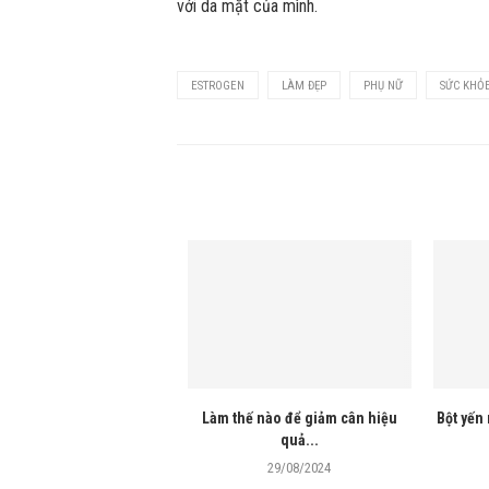
với da mặt của mình.
ESTROGEN
LÀM ĐẸP
PHỤ NỮ
SỨC KHỎ
Làm thế nào để giảm cân hiệu
Bột yến 
quả...
29/08/2024