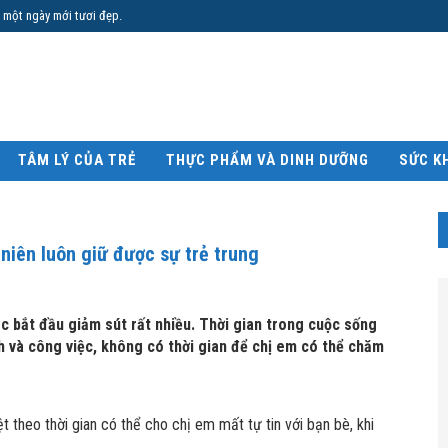
 một ngày mới tươi đẹp.
TÂM LÝ CỦA TRẺ
THỰC PHẨM VÀ DINH DƯỠNG
SỨC K
 niên luôn giữ được sự trẻ trung
ắc bắt đầu giảm sút rất nhiều. Thời gian trong cuộc sống
nh và công việc, không có thời gian để chị em có thể chăm
t theo thời gian có thể cho chị em mất tự tin với bạn bè, khi