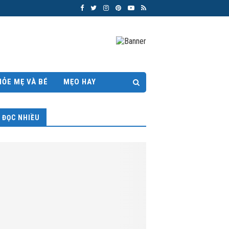
HỎE MẸ VÀ BÉ
MẸO HAY
ĐỌC NHIỀU