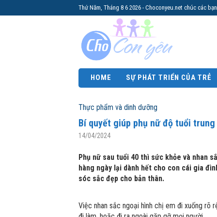
Thứ Năm, Tháng 8 6 2026 - Choconyeu.net chúc các bạn
HOME
SỰ PHÁT TRIỂN CỦA TRẺ
Thực phẩm và dinh dưỡng
Bí quyết giúp phụ nữ độ tuổi trung
14/04/2024
Phụ nữ sau tuổi 40 thì sức khỏe và nhan s
hàng ngày lại dành hết cho con cái gia đì
sóc sắc đẹp cho bản thân.
Việc nhan sắc ngoại hình chị em đi xuống rõ rệ
đi làm, hoặc đi ra ngoài gặp gỡ mọi người.