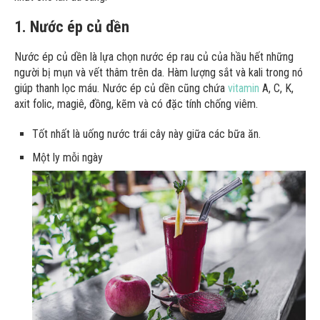
1. Nước ép củ dền
Nước ép củ dền là lựa chọn nước ép rau củ của hầu hết những
người bị mụn và vết thâm trên da. Hàm lượng sắt và kali trong nó
giúp thanh lọc máu. Nước ép củ dền cũng chứa
vitamin
A, C, K,
axit folic, magiê, đồng, kẽm và có đặc tính chống viêm.
Tốt nhất là uống nước trái cây này giữa các bữa ăn.
Một ly mỗi ngày