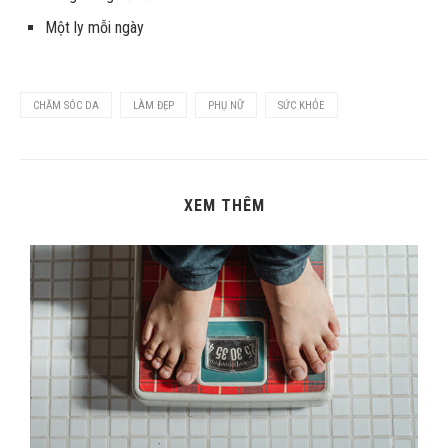
Một ly mỗi ngày
CHĂM SÓC DA
LÀM ĐẸP
PHỤ NỮ
SỨC KHỎE
XEM THÊM