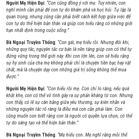
Người Mẹ Hiện Đại
:
“Con cũng đồng ý với mẹ. Tuy nhiên, con
nghĩ mình cần phải để con tự do khám phá và học hỏi. Tự lập là
quan trọng, nhưng cũng cần phải biết cách kết hợp giữa việc để
con tự do thể hiện bản thân và giúp con hiểu rằng có những giới
hạn nhất định trong cuộc sống.”
Bà Ngoại Truyền Thống
:
“Con gái, mẹ hiểu rồi. Nhưng đôi khi,
những quy tắc, nguyên tắc cơ bản là nền tảng giúp con có thể tự
đứng vững trong thế giới này. Khi con lớn lên, con sẽ hiểu rằng
sự hy sinh của cha mẹ không phải chỉ là chuyện tiền bạc hay vật
chất, mà là chuyện dạy con những giá trị sống không thể mua
được.”
Người Mẹ Hiện Đại
:
“Con hiểu rồi mẹ. Con chỉ lo rằng, nếu quá
khắt khe, con có thể vô tình gây ra sự phản kháng từ con. Nhưng
con thấy, có lẽ sự cân bằng giữa yêu thương, sự kiên nhẫn và
những nguyên tắc rõ ràng là điều mà con cần phải làm. Con
cũng muốn con biết rằng con là người có quyền lựa chọn, có thể
tự do sáng tạo và thể hiện bản thân.”
Bà Ngoại Truyền Thống
:
“Mẹ hiểu con. Mẹ nghĩ rằng mỗi thế