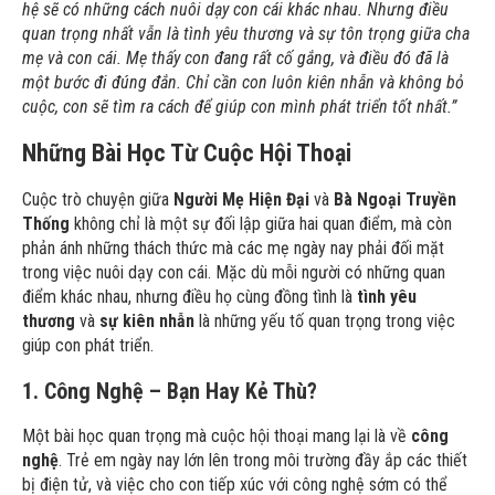
hệ sẽ có những cách nuôi dạy con cái khác nhau. Nhưng điều
quan trọng nhất vẫn là tình yêu thương và sự tôn trọng giữa cha
mẹ và con cái. Mẹ thấy con đang rất cố gắng, và điều đó đã là
một bước đi đúng đắn. Chỉ cần con luôn kiên nhẫn và không bỏ
cuộc, con sẽ tìm ra cách để giúp con mình phát triển tốt nhất.”
Những Bài Học Từ Cuộc Hội Thoại
Cuộc trò chuyện giữa
Người Mẹ Hiện Đại
và
Bà Ngoại Truyền
Thống
không chỉ là một sự đối lập giữa hai quan điểm, mà còn
phản ánh những thách thức mà các mẹ ngày nay phải đối mặt
trong việc nuôi dạy con cái. Mặc dù mỗi người có những quan
điểm khác nhau, nhưng điều họ cùng đồng tình là
tình yêu
thương
và
sự kiên nhẫn
là những yếu tố quan trọng trong việc
giúp con phát triển.
1. Công Nghệ – Bạn Hay Kẻ Thù?
Một bài học quan trọng mà cuộc hội thoại mang lại là về
công
nghệ
. Trẻ em ngày nay lớn lên trong môi trường đầy ắp các thiết
bị điện tử, và việc cho con tiếp xúc với công nghệ sớm có thể