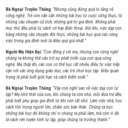
Bà Ngoại Truyền Thống
:
“Nhưng cũng đừng quá lo lắng về
công nghệ. Trẻ con vẫn cần những bài học từ cuộc sống thực, từ
những câu chuyện cổ tích, những giá trị gia đình. Không phải
mọi thứ đều phải từ sách vở hay điện thoại. Đôi khi, việc dạy con
bằng những câu chuyện đời thực, những bài học qua các công
việc trong gia đình mới là điều quý giá nhất.”
Người Mẹ Hiện Đại
:
“Con đồng ý với mẹ, nhưng con cũng nghĩ
chúng ta không thể cản trở sự phát triển của con qua công
nghệ. Mẹ thấy đó, các con có thể học rất nhiều điều từ việc tiếp
cận với các ứng dụng giáo dục, các trò chơi học tập. Điều quan
trọng là phải biết giới hạn và cách kiểm soát.”
Bà Ngoại Truyền Thống
:
“Vậy con nghĩ sao về việc dạy con tự
lập? Mẹ nhớ thời của con, khi chúng ta còn nhỏ, mỗi đứa trẻ đều
phải biết phụ giúp gia đình từ khi còn rất nhỏ. Làm việc nhà, học
cách tôn trọng người lớn, chăm sóc bản thân. Chúng ta học
những bài học đó không chỉ vì chúng ta phải làm, mà còn vì đó
là cách rèn luyện tính tự lập, giúp chúng ta trưởng thành.”