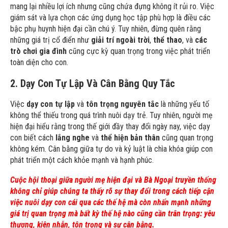
mang lại nhiều lợi ích nhưng cũng chứa đựng không ít rủi ro. Việc
giám sát và lựa chọn các ứng dụng học tập phù hợp là điều các
bậc phụ huynh hiện đại cần chú ý. Tuy nhiên, đừng quên rằng
những giá trị cổ điển như
giải trí ngoài trời
,
thể thao
, và
các
trò chơi gia đình
cũng cực kỳ quan trọng trong việc phát triển
toàn diện cho con.
2. Dạy Con Tự Lập Và Cân Bằng Quy Tắc
Việc
dạy con tự lập
và
tôn trọng nguyên tắc
là những yếu tố
không thể thiếu trong quá trình nuôi dạy trẻ. Tuy nhiên, người mẹ
hiện đại hiểu rằng trong thế giới đầy thay đổi ngày nay, việc dạy
con biết cách
lắng nghe
và
thể hiện bản thân
cũng quan trọng
không kém. Cân bằng giữa tự do và kỷ luật là chìa khóa giúp con
phát triển một cách khỏe mạnh và hạnh phúc.
Cuộc hội thoại giữa người mẹ hiện đại và Bà Ngoại truyền thống
không chỉ giúp chúng ta thấy rõ sự thay đổi trong cách tiếp cận
việc nuôi dạy con cái qua các thế hệ mà còn nhấn mạnh những
giá trị quan trọng mà bất kỳ thế hệ nào cũng cần trân trọng: yêu
thương, kiên nhẫn, tôn trọng và sự cân bằng.