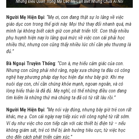
Những Điều Quan Trọng Mà Các Mẹ Cần Biết Nhưng Chưa Ai Nói
Người Mẹ Hiện Đại
:
“Mẹ ơi, con đang thật sự lo lắng về việc
giáo dục con trong thế giới này. Mọi thứ thay đổi nhanh quá, mà
mình lại không biết cách giữ con phát triển tốt. Con thấy nhiều
phụ huynh hiện nay lo lắng quá mức về việc con cái phải học
nhiều thứ, nhưng con cũng thấy nhiều lúc chỉ cần yêu thương là
đủ.”
Bà Ngoại Truyền Thống
:
“Con à, mẹ hiểu cảm giác của con.
Nhưng con cũng phải nhớ rằng, ngày xưa chúng ta đâu có công
nghệ hay phương pháp dạy học hiện đại như bây giờ. Khi mẹ
nuôi dạy con, chỉ cần chúng khỏe mạnh, ngoan ngoãn, và có
lòng hiếu thảo là đã đủ. Mẹ nghĩ, có thể những điều con đang
tìm kiếm là những thứ mà chúng ta đã có từ rất lâu rồi.”
Người Mẹ Hiện Đại
:
“Mẹ nói vậy đúng, nhưng bây giờ trẻ con rất
khác, mẹ ạ. Con cái ngày nay tiếp xúc với công nghệ từ rất sớm.
Ví dụ như việc cho con tiếp cận với các thiết bị điện tử – nếu
không giám sát, trẻ có thể bị ảnh hưởng tiêu cực, từ việc học
cho đến cách phát triển cảm xúc.”