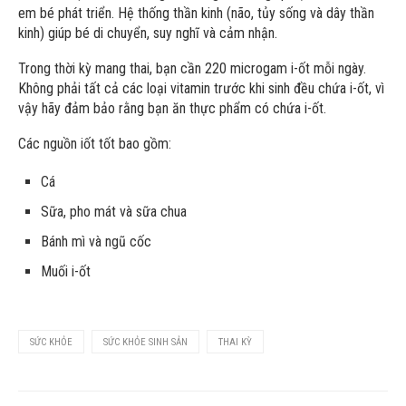
em bé phát triển. Hệ thống thần kinh (não, tủy sống và dây thần
kinh) giúp bé di chuyển, suy nghĩ và cảm nhận.
Trong thời kỳ mang thai, bạn cần 220 microgam i-ốt mỗi ngày.
Không phải tất cả các loại vitamin trước khi sinh đều chứa i-ốt, vì
vậy hãy đảm bảo rằng bạn ăn thực phẩm có chứa i-ốt.
Các nguồn iốt tốt bao gồm:
Cá
Sữa, pho mát và sữa chua
Bánh mì và ngũ cốc
Muối i-ốt
SỨC KHỎE
SỨC KHỎE SINH SẢN
THAI KỲ