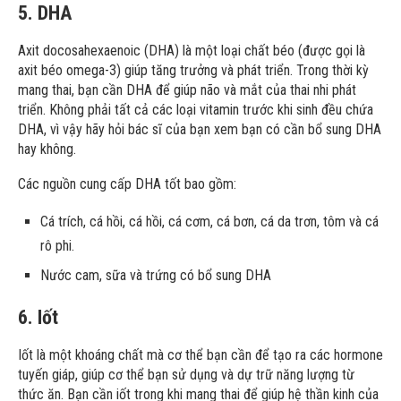
5. DHA
Axit docosahexaenoic (DHA) là một loại chất béo (được gọi là
axit béo omega-3) giúp tăng trưởng và phát triển. Trong thời kỳ
mang thai, bạn cần DHA để giúp não và mắt của thai nhi phát
triển. Không phải tất cả các loại vitamin trước khi sinh đều chứa
DHA, vì vậy hãy hỏi bác sĩ của bạn xem bạn có cần bổ sung DHA
hay không.
Các nguồn cung cấp DHA tốt bao gồm:
Cá trích, cá hồi, cá hồi, cá cơm, cá bơn, cá da trơn, tôm và cá
rô phi.
Nước cam, sữa và trứng có bổ sung DHA
6. Iốt
Iốt là một khoáng chất mà cơ thể bạn cần để tạo ra các hormone
tuyến giáp, giúp cơ thể bạn sử dụng và dự trữ năng lượng từ
thức ăn. Bạn cần iốt trong khi mang thai để giúp hệ thần kinh của