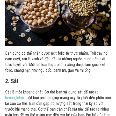
Bạn cũng có thể nhận được axit folic từ thực phẩm. Trái cây họ
cam quýt, rau lá xanh và đậu đều là những nguồn cung cấp axit
folic tuyệt vời. Một số loại thực phẩm cũng được làm giàu axit
folic, chẳng hạn như ngũ cốc, bánh mì, gạo và mì ống.
2. Sắt
Sắt là một khoáng chất. Cơ thể bạn sử dụng sắt để tạo ra
hemoglobin
, một loại protein giúp mang oxy từ phổi đến phần còn
lại của cơ thể. Bạn cần gấp đôi lượng sắt trong thai kỳ so với
trước khi mang thai. Cơ thể bạn cần chất sắt này để tạo ra nhiều
máu hơn để có thể mang oxy đến em bé của bạn. Em bé của bạn