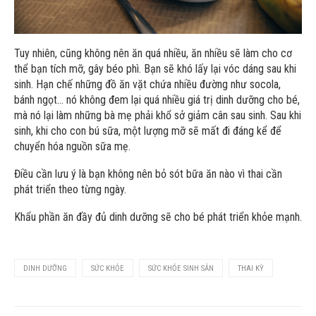
Tuy nhiên, cũng không nên ăn quá nhiều, ăn nhiều sẽ làm cho cơ
thể bạn tích mỡ, gây béo phì. Bạn sẽ khó lấy lại vóc dáng sau khi
sinh. Hạn chế những đồ ăn vặt chứa nhiều đường như socola,
bánh ngọt… nó không đem lại quá nhiều giá trị dinh dưỡng cho bé,
mà nó lại làm những bà mẹ phải khổ sở giảm cân sau sinh. Sau khi
sinh, khi cho con bú sữa, một lượng mỡ sẽ mất đi đáng kể để
chuyển hóa nguồn sữa mẹ.
Điều cần lưu ý là bạn không nên bỏ sót bữa ăn nào vì thai cần
phát triển theo từng ngày.
Khẩu phần ăn đầy đủ dinh dưỡng sẽ cho bé phát triển khỏe mạnh.
DINH DƯỠNG
SỨC KHỎE
SỨC KHỎE SINH SẢN
THAI KỲ