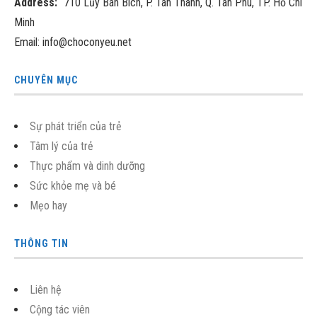
Address:
710 Lũy Bán Bích, P. Tân Thành, Q. Tân Phú, TP. Hồ Chí
Minh
Email: info@choconyeu.net
CHUYÊN MỤC
Sự phát triển của trẻ
Tâm lý của trẻ
Thực phẩm và dinh dưỡng
Sức khỏe mẹ và bé
Mẹo hay
THÔNG TIN
Liên hệ
Cộng tác viên