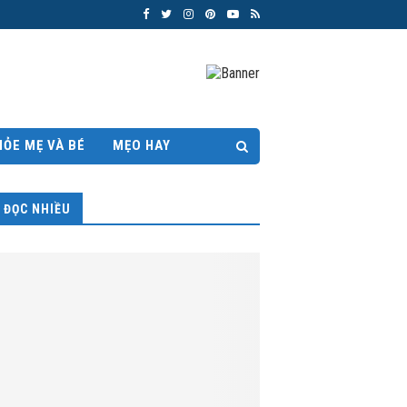
HỎE MẸ VÀ BÉ
MẸO HAY
ĐỌC NHIỀU