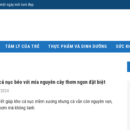
 một ngày mới tươi đẹp.
TÂM LÝ CỦA TRẺ
THỰC PHẨM VÀ DINH DƯỠNG
SỨC K
cá nục béo với mía nguyên cây thơm ngon đặt biệt
/2024
yết giúp kho cá nục mềm xương nhưng cá vẫn còn nguyên vẹn,
hơm mà không tanh.