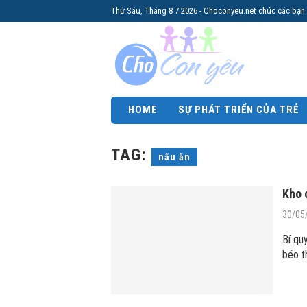
Thứ Sáu, Tháng 8 7 2026 - Choconyeu.net chúc các bạn
HOME
SỰ PHÁT TRIỂN CỦA TRẺ
TAG:
nấu ăn
Kho 
30/05
Bí qu
béo t