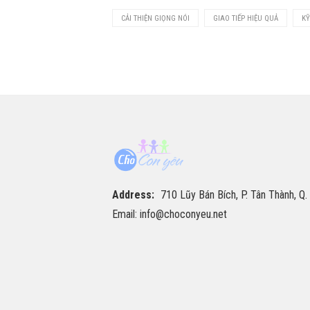
CẢI THIỆN GIỌNG NÓI
GIAO TIẾP HIỆU QUẢ
KỸ
Address:
710 Lũy Bán Bích, P. Tân Thành, Q.
Email: info@choconyeu.net