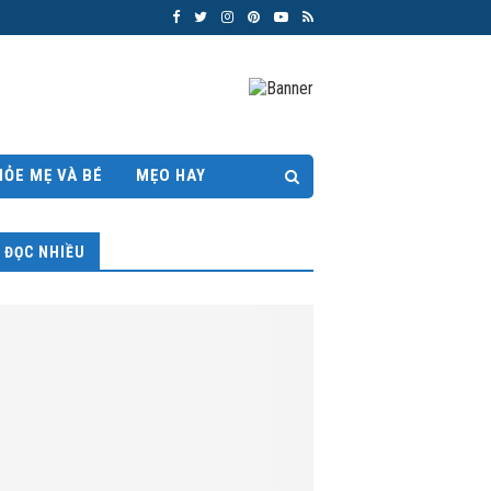
HỎE MẸ VÀ BÉ
MẸO HAY
ĐỌC NHIỀU