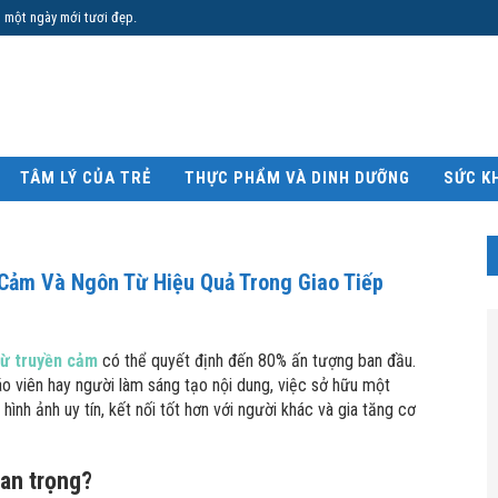
 một ngày mới tươi đẹp.
TÂM LÝ CỦA TRẺ
THỰC PHẨM VÀ DINH DƯỠNG
SỨC K
 Cảm Và Ngôn Từ Hiệu Quả Trong Giao Tiếp
ừ truyền cảm
có thể quyết định đến 80% ấn tượng ban đầu.
iáo viên hay người làm sáng tạo nội dung, việc sở hữu một
ình ảnh uy tín, kết nối tốt hơn với người khác và gia tăng cơ
uan trọng?