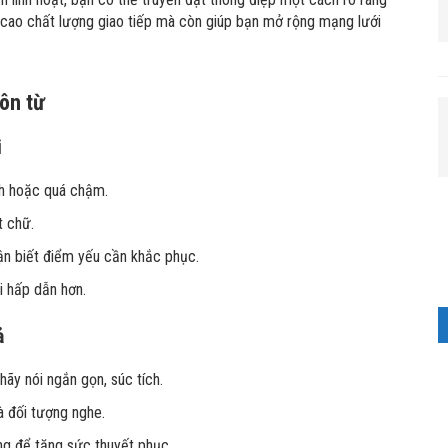
g cao chất lượng giao tiếp mà còn giúp bạn mở rộng mạng lưới
gôn từ
i
nh hoặc quá chậm.
t chữ.
ận biết điểm yếu cần khắc phục.
i hấp dẫn hơn.
ả
hãy nói ngắn gọn, súc tích.
 đối tượng nghe.
g để tăng sức thuyết phục.