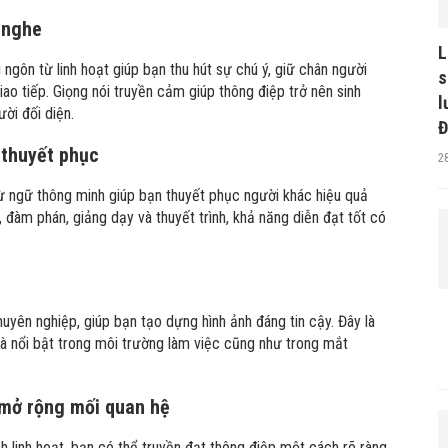
 nghe
L
 ngôn từ linh hoạt giúp bạn thu hút sự chú ý, giữ chân người
s
ao tiếp. Giọng nói truyền cảm giúp thông điệp trở nên sinh
l
ời đối diện.
Đ
g thuyết phục
2
ừ ngữ thông minh giúp bạn thuyết phục người khác hiệu quả
, đàm phán, giảng dạy và thuyết trình, khả năng diễn đạt tốt có
huyên nghiệp, giúp bạn tạo dựng hình ảnh đáng tin cậy. Đây là
và nổi bật trong môi trường làm việc cũng như trong mắt
à mở rộng mối quan hệ
 linh hoạt, bạn có thể truyền đạt thông điệp một cách rõ ràng