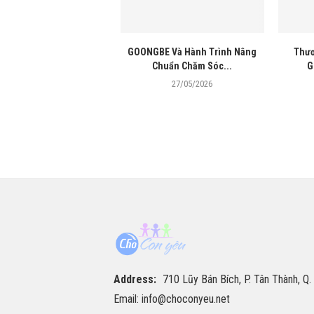
GOONGBE Và Hành Trình Nâng
Thươ
Chuẩn Chăm Sóc...
G
27/05/2026
Address:
710 Lũy Bán Bích, P. Tân Thành, Q.
Email: info@choconyeu.net