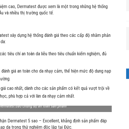
hiệm cao, Dermatest được xem là một trong những hệ thống
Âu và nhiều thị trường quốc tế.
atest xây dựng hệ thống đánh giá theo các cấp độ nhằm phản
 da:
c tiêu chí an toàn da liễu theo tiêu chuẩn kiểm nghiệm, đủ
đánh giá an toàn cho da nhạy cảm, thể hiện mức độ dung nạp
hường.
giá cao nhất, dành cho các sản phẩm có kết quả vượt trội về
 học, phù hợp cả với làn da nhạy cảm nhất.
 Dermatest bảo chứng độ an toàn sản phẩm
hận Dermatest 5 sao – Excellent, khẳng định sản phẩm đáp
nạp da trong thử nghiệm độc lập tại Đức.