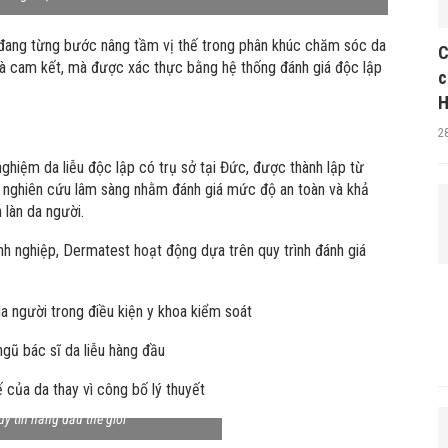
ang từng bước nâng tầm vị thế trong phân khúc chăm sóc da
C
 là cam kết, mà được xác thực bằng hệ thống đánh giá độc lập
c
H
2
hiệm da liễu độc lập có trụ sở tại Đức, được thành lập từ
 nghiên cứu lâm sàng nhằm đánh giá mức độ an toàn và khả
làn da người.
nh nghiệp, Dermatest hoạt động dựa trên quy trình đánh giá
 người trong điều kiện y khoa kiểm soát
ngũ bác sĩ da liễu hàng đầu
 của da thay vì công bố lý thuyết
ghiên cứu và kiểm nghiệm da liễu độc
 uy tín hàng đầu thế giới