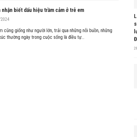
 nhận biết dấu hiệu trầm cảm ở trẻ em
L
/2024
s
m cũng giống như người lớn, trải qua những nỗi buồn, những
l
úc thường ngày trong cuộc sống là điều tự…
Đ
2