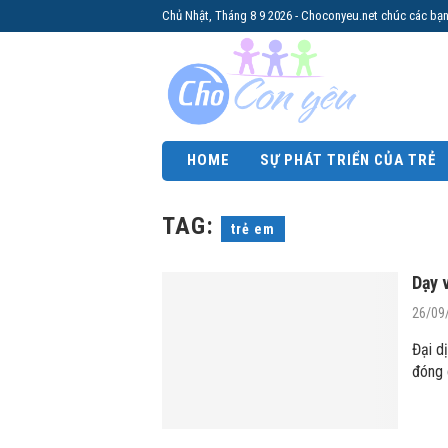
Chủ Nhật, Tháng 8 9 2026 - Choconyeu.net chúc các bạn
HOME
SỰ PHÁT TRIỂN CỦA TRẺ
TAG:
trẻ em
Dạy 
26/09
Đại d
đóng 