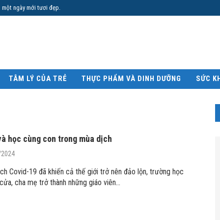
 một ngày mới tươi đẹp.
TÂM LÝ CỦA TRẺ
THỰC PHẨM VÀ DINH DƯỠNG
SỨC K
và học cùng con trong mùa dịch
/2024
ịch Covid-19 đã khiến cả thế giới trở nên đảo lộn, trường học
cửa, cha mẹ trở thành những giáo viên…