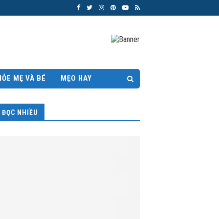
HỎE MẸ VÀ BÉ
MẸO HAY
ĐỌC NHIỀU