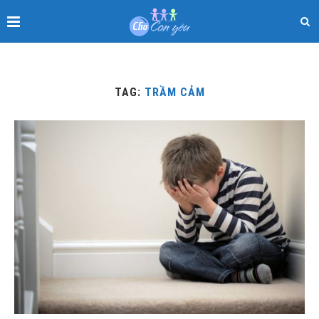
TAG:
TRẦM CẢM