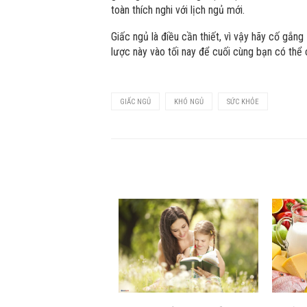
toàn thích nghi với lịch ngủ mới.
Giấc ngủ là điều cần thiết, vì vậy hãy cố gắn
lược này vào tối nay để cuối cùng bạn có thể 
GIẤC NGỦ
KHÓ NGỦ
SỨC KHỎE