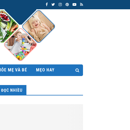
HỎE MẸ VÀ BÉ
MẸO HAY
ĐỌC NHIỀU