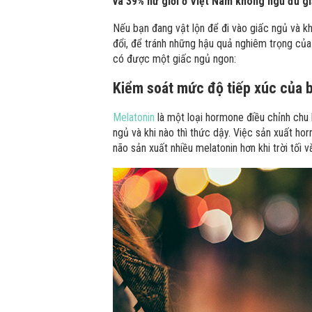
và 39% nữ giới ở Việt Nam không ngủ đủ g
Nếu bạn đang vật lộn để đi vào giấc ngủ và k
đổi, để tránh những hậu quả nghiêm trọng của 
có được một giấc ngủ ngon:
Kiểm soát mức độ tiếp xúc của b
Melatonin
là một loại hormone điều chỉnh chu 
ngủ và khi nào thì thức dậy. Việc sản xuất h
não sản xuất nhiều melatonin hơn khi trời tối và