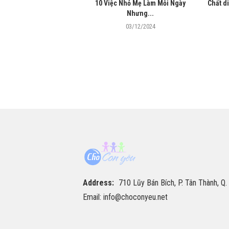
tác dụng gì đối với chị...
10 Việc Nhỏ Mẹ Làm Mỗi Ngày
Chất d
Nhưng...
27/04/2024
03/12/2024
Address:
710 Lũy Bán Bích, P. Tân Thành, Q.
Email: info@choconyeu.net